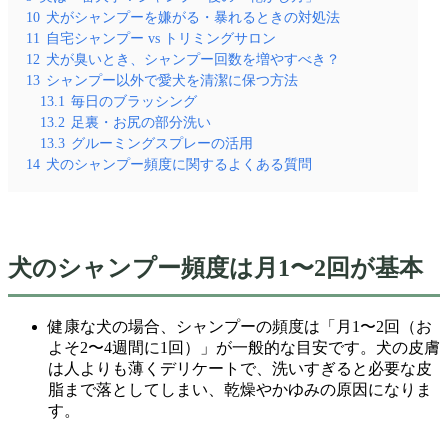
10
犬がシャンプーを嫌がる・暴れるときの対処法
11
自宅シャンプー vs トリミングサロン
12
犬が臭いとき、シャンプー回数を増やすべき？
13
シャンプー以外で愛犬を清潔に保つ方法
13.1
毎日のブラッシング
13.2
足裏・お尻の部分洗い
13.3
グルーミングスプレーの活用
14
犬のシャンプー頻度に関するよくある質問
犬のシャンプー頻度は月1〜2回が基本
健康な犬の場合、シャンプーの頻度は「月1〜2回（お
よそ2〜4週間に1回）」が一般的な目安です。犬の皮膚
は人よりも薄くデリケートで、洗いすぎると必要な皮
脂まで落としてしまい、乾燥やかゆみの原因になりま
す。