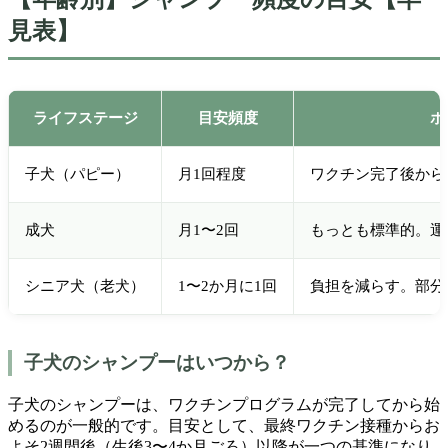
見表】
ライフステージ
目安頻度
ポ
子犬（パピー）
月1回程度
ワクチン完了後から
成犬
月1〜2回
もっとも標準的。運
シニア犬（老犬）
1〜2か月に1回
負担を減らす。部分
子犬のシャンプーはいつから？
子犬のシャンプーは、ワクチンプログラムが完了してから始
めるのが一般的です。目安として、最終ワクチン接種からお
よそ2週間後（生後3〜4か月ごろ）以降が一つの基準になり