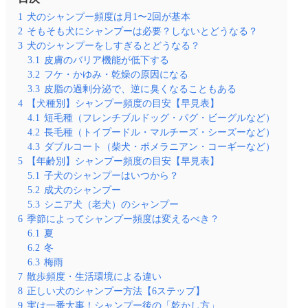
1
犬のシャンプー頻度は月1〜2回が基本
2
そもそも犬にシャンプーは必要？しないとどうなる？
3
犬のシャンプーをしすぎるとどうなる？
3.1
皮膚のバリア機能が低下する
3.2
フケ・かゆみ・乾燥の原因になる
3.3
皮脂の過剰分泌で、逆に臭くなることもある
4
【犬種別】シャンプー頻度の目安【早見表】
4.1
短毛種（フレンチブルドッグ・パグ・ビーグルなど）
4.2
長毛種（トイプードル・マルチーズ・シーズーなど）
4.3
ダブルコート（柴犬・ポメラニアン・コーギーなど）
5
【年齢別】シャンプー頻度の目安【早見表】
5.1
子犬のシャンプーはいつから？
5.2
成犬のシャンプー
5.3
シニア犬（老犬）のシャンプー
6
季節によってシャンプー頻度は変えるべき？
6.1
夏
6.2
冬
6.3
梅雨
7
散歩頻度・生活環境による違い
8
正しい犬のシャンプー方法【6ステップ】
9
実は一番大事！シャンプー後の「乾かし方」