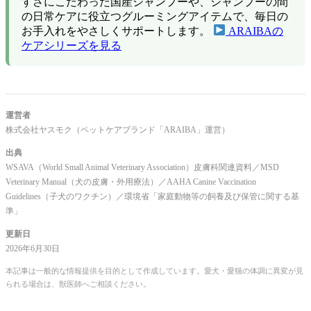
すさにこだわった国産シャンプーや、シャンプーの間
の日常ケアに役立つグルーミングアイテムで、毎日の
お手入れをやさしくサポートします。
ARAIBAの
ケアシリーズを見る
運営者
株式会社ヤスモク（ペットケアブランド「ARAIBA」運営）
出典
WSAVA（World Small Animal Veterinary Association）皮膚科関連資料／MSD
Veterinary Manual（犬の皮膚・外用療法）／AAHA Canine Vaccination
Guidelines（子犬のワクチン）／環境省「家庭動物等の飼養及び保管に関する基
準」
更新日
2026年6月30日
本記事は一般的な情報提供を目的として作成しています。愛犬・愛猫の体調に異変が見
られる場合は、獣医師へご相談ください。